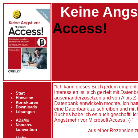
Keine Angs
Access!
"Ich kann dieses Buch jedem empfehle
interessiert ist, sich gezielt mit Date
Start
auseinanderzusetzen und von A bis Z 
Hinweise
Korrekturen
Datenbank entwickeln möchte. Ich hat
Downloads
eine Datenbank zu schreiben und mit H
Lösungen
Buches habe ich es auch geschafft! Ic
Angst mehr vor Microsoft Access ;-) "
ADaMo
Namens-
konvention
aus einer Rezension zu