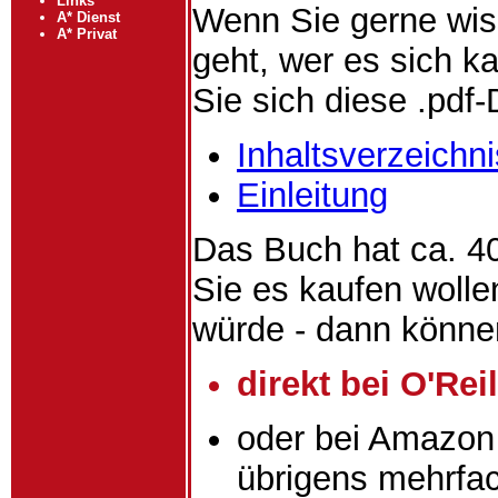
Links
Wenn Sie gerne wi
A* Dienst
A* Privat
geht, wer es sich k
Sie sich diese .pdf-
Inhaltsverzeichni
Einleitung
Das Buch hat ca. 40
Sie es kaufen wolle
würde - dann könne
direkt bei O'Reil
oder bei Amazon
übrigens mehrfa